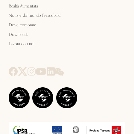
Realtà Aumentata
Notizie dal mondo Frescobaldi
Dove comprare
Downloads
Lavora con noi