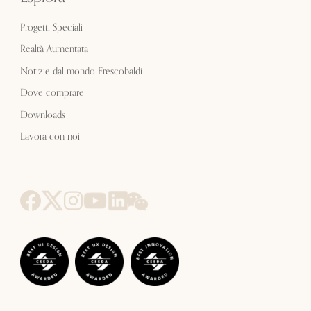
Progetti Speciali
Realtà Aumentata
Notizie dal mondo Frescobaldi
Dove comprare
Downloads
Lavora con noi