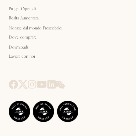
Progetti Speciali
Realtà Aumentata
Notizie dal mondo Frescobaldi
Dove comprare
Downloads
Lavora con noi