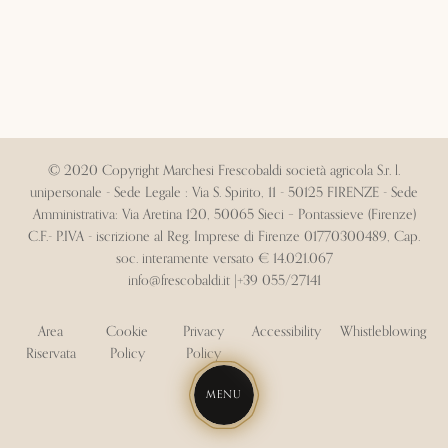
© 2020 Copyright Marchesi Frescobaldi società agricola S.r. l.
unipersonale - Sede Legale : Via S. Spirito, 11 - 50125 FIRENZE - Sede
Amministrativa: Via Aretina 120, 50065 Sieci – Pontassieve (Firenze)
C.F.- P.IVA - iscrizione al Reg. Imprese di Firenze 01770300489, Cap.
soc. interamente versato € 14.021.067
info@frescobaldi.it
|
+39 055/27141
Area
Cookie
Privacy
Accessibility
Whistleblowing
Riservata
Policy
Policy
MENU