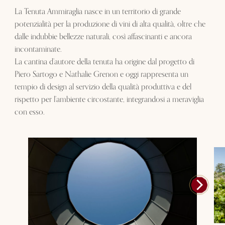
La Tenuta Ammiraglia nasce in un territorio di grande
potenzialità per la produzione di vini di alta qualità, oltre che
dalle indubbie bellezze naturali, così affascinanti e ancora
incontaminate.
La cantina d’autore della tenuta ha origine dal progetto di
Piero Sartogo e Nathalie Grenon e oggi rappresenta un
tempio di design al servizio della qualità produttiva e del
rispetto per l’ambiente circostante, integrandosi a meraviglia
con esso.